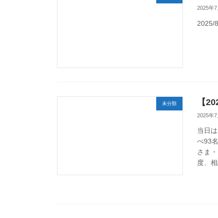
2025年
202
【2
未分類
2025年
当日は
べ93
さま・
度、相