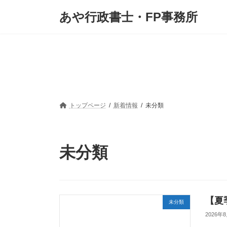
コ
ナ
あや行政書士・FP事務所
ン
ビ
テ
ゲ
ン
ー
ツ
シ
へ
ョ
ス
ン
キ
に
ッ
移
プ
動
トップページ
新着情報
未分類
未分類
【夏
未分類
2026年