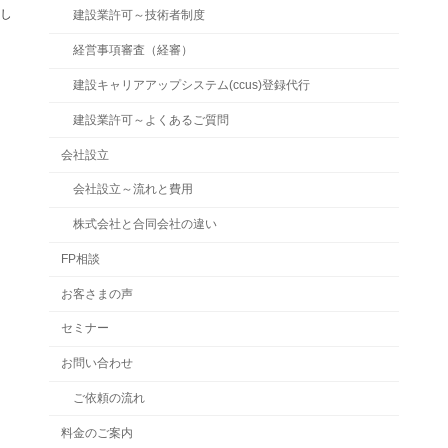
返し
建設業許可～技術者制度
経営事項審査（経審）
建設キャリアアップシステム(ccus)登録代行
建設業許可～よくあるご質問
会社設立
会社設立～流れと費用
株式会社と合同会社の違い
FP相談
お客さまの声
セミナー
お問い合わせ
ご依頼の流れ
料金のご案内