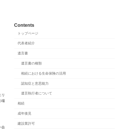
Contents
トップページ
代表者紹介
遺言書
遺言書の種類
相続における生命保険の活用
認知症と意思能力
遺言執行者について
エリ
の場
相続
成年後見
建設業許可
い合