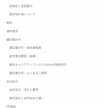
認知症と意思能力
遺言執行者について
相続
成年後見
建設業許可
建設業許可～技術者制度
経営事項審査（経審）
建設キャリアアップシステム(ccus)登録代行
建設業許可～よくあるご質問
会社設立
会社設立～流れと費用
株式会社と合同会社の違い
FP相談